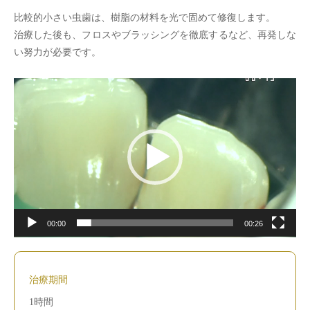
比較的小さい虫歯は、樹脂の材料を光で固めて修復します。
治療した後も、フロスやブラッシングを徹底するなど、再発しな
い努力が必要です。
動
画
プ
レ
ー
ヤ
ー
00:00
00:26
治療期間
1時間