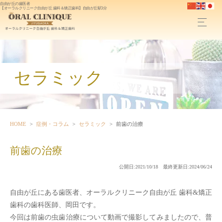
自由が丘の歯医者
【オーラルクリニーク自由が丘 歯科＆矯正歯科】自由が丘駅3分
セラミック
HOME
症例・コラム
セラミック
前歯の治療
前歯の治療
公開日:2021/10/18 最終更新日:2024/06/24
自由が丘にある歯医者、オーラルクリニーク自由が丘 歯科&矯正
歯科の歯科医師、岡田です。
今回は前歯の虫歯治療について動画で撮影してみましたので、普