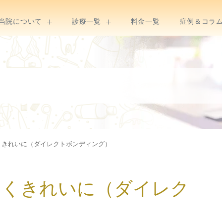
当院について
診療一覧
料金一覧
症例＆コラ
くきれいに（ダイレクトボンディング）
白くきれいに（ダイレク
）