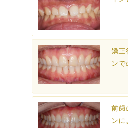
矯正
ンで
前歯
ンに